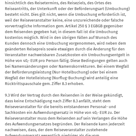
hinsicht­lich des Reisetermins, des Reiseziels, des Ortes des
Reiseantritts, der Unterkunft oder der Beförderungsart (Umbuchung)
besteht nicht. Dies gilt nicht, wenn die Umbuchung erforderlich ist,
weil der Rei­severanstalter keine, eine unzureichende oder falsche
vorvertragliche Information gem. Artikel 250 § 3 EGBGB gegenüber
dem Reisenden gegeben hat; in die­sem Fall ist die Umbuchung
kostenlos möglich. Wird in den übrigen Fällen auf Wunsch des
Kunden dennoch eine Um­buchung vorgenommen, wird neben dem
geänderten Reisepreis sowie etwaigen durch die Änderung für den
Veranstalter nachweisbaren Zusatzkosten ein Umbu­chungsentgelt in
Höhe von 40,- EUR pro Person fällig. Diese Bedingungen gel­ten auch
bei Namensänderungen oder Namenskorrekturen. Bei einem Wegfall
der Beförderungsleistung (Nur-Hotelbu­chung) oder bei einem
Wegfall der Hotel­leistung (Nurflug-Buchung) wird anteilig eine
Rücktrittspauschale gem. Ziffer 8.3 erhoben.
9.3 Wird der Vertrag durch den Reisenden in der Weise gekündigt,
dass keine Ent­schädigung nach Ziffer 8.3 anfällt, steht dem
Reiseveranstalter für die bereits entstandenen Personal- und
Sachkosten ein Aufwendungsersatz in Höhe von 40,- EUR zu. Der
Reiseveranstalter muss dem Reisenden auf sein Verlangen die Höhe
des Aufwendungsersatzes begründen. Der Reisende kann jederzeit
nachweisen, dass, der dem Reiseveranstalter zuste­hende
Aufwendungsersatz wesentlich niedriger als die vom