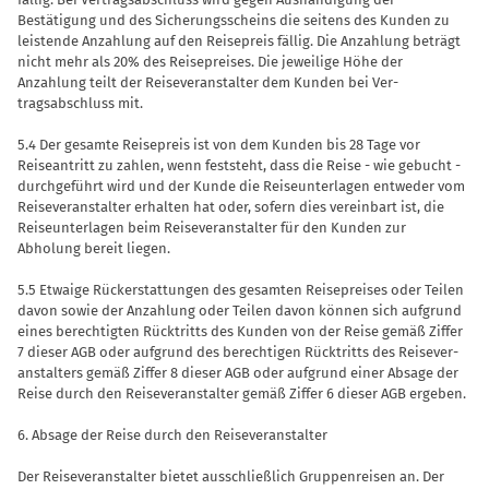
Bestätigung und des Sicherungsscheins die seitens des Kunden zu
leistende Anzahlung auf den Reisepreis fällig. Die Anzahlung beträgt
nicht mehr als 20% des Reisepreises. Die jeweilige Höhe der
Anzahlung teilt der Reiseveranstalter dem Kunden bei Ver­
tragsabschluss mit.
5.4 Der gesamte Reisepreis ist von dem Kunden bis 28 Tage vor
Reiseantritt zu zahlen, wenn feststeht, dass die Reise - wie gebucht -
durchgeführt wird und der Kunde die Reiseunterlagen entweder vom
Reiseveranstalter erhalten hat oder, sofern dies vereinbart ist, die
Reiseun­terlagen beim Reiseveranstalter für den Kunden zur
Abholung bereit liegen.
5.5 Etwaige Rückerstattungen des ge­samten Reisepreises oder Teilen
davon sowie der Anzahlung oder Teilen davon können sich aufgrund
eines berechtig­ten Rücktritts des Kunden von der Reise gemäß Ziffer
7 dieser AGB oder aufgrund des berechtigen Rücktritts des Reisever-
anstalters gemäß Ziffer 8 dieser AGB oder aufgrund einer Absage der
Reise durch den Reiseveranstalter gemäß Ziffer 6 dieser AGB ergeben.
6. Absage der Reise durch den Reise­veranstalter
Der Reiseveranstalter bietet ausschließ­lich Gruppenreisen an. Der