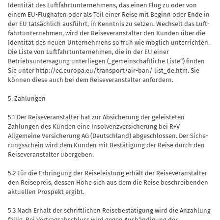
Identität des Luftfahrtunternehmens, das einen Flug zu oder von
einem EU-Flughafen oder als Teil einer Reise mit Beginn oder Ende in
der EU tatsächlich ausführt, in Kenntnis zu setzen. Wechselt das Luft­
fahrtunternehmen, wird der Reisever­anstalter den Kunden über die
Identität des neuen Unternehmens so früh wie möglich unterrichten.
Die Liste von Luft­fahrtunternehmen, die in der EU einer
Betriebsuntersagung unterliegen („ge­meinschaftliche Liste“) finden
Sie unter
http://ec.europa.eu/transport/air-ban/
list_de.htm. Sie
können diese auch bei dem Reiseveranstalter anfordern.
5. Zahlungen
5.1 Der Reiseveranstalter hat zur Ab­sicherung der geleisteten
Zahlungen des Kunden eine Insolvenzversicherung bei R+V
Allgemeine Versicherung AG (Deutschland) abgeschlossen. Der Siche­
rungsschein wird dem Kunden mit Bestä­tigung der Reise durch den
Reiseveran­stalter übergeben.
5.2 Für die Erbringung der Reiseleistung erhält der Reiseveranstalter
den Rei­sepreis, dessen Höhe sich aus dem die Reise beschreibenden
aktuellen Prospekt ergibt.
5.3 Nach Erhalt der schriftlichen Rei­sebestätigung wird die Anzahlung
fäl­lig. Bei Vertragsabschluss wird gegen Aushändigung der