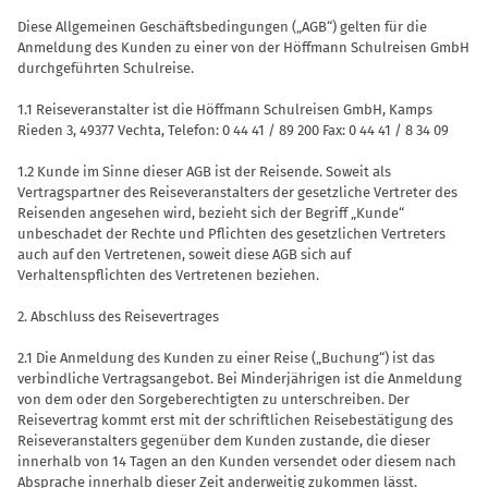
Diese Allgemeinen Geschäftsbedingun­gen („AGB“) gelten für die
Anmeldung des Kunden zu einer von der Höffmann Schulreisen GmbH
durchgeführten Schul­reise.
1.1 Reiseveranstalter ist die Höffmann Schulreisen GmbH, Kamps
Rieden 3, 49377 Vechta, Telefon: 0 44 41 / 89 200 Fax: 0 44 41 / 8 34 09
1.2 Kunde im Sinne dieser AGB ist der Reisende. Soweit als
Vertragspartner des Reiseveranstalters der gesetzliche Vertreter des
Reisenden angesehen wird, bezieht sich der Begriff „Kunde“
unbeschadet der Rechte und Pflichten des gesetzlichen Vertreters
auch auf den Vertretenen, soweit diese AGB sich auf
Verhaltenspflichten des Vertretenen be­ziehen.
2. Abschluss des Reisevertrages
2.1 Die Anmeldung des Kunden zu einer Reise („Buchung“) ist das
verbindliche Vertragsangebot. Bei Minderjährigen ist die Anmeldung
von dem oder den Sor­geberechtigten zu unterschreiben. Der
Reisevertrag kommt erst mit der schrift­lichen Reisebestätigung des
Reiseveran­stalters gegenüber dem Kunden zustan­de, die dieser
innerhalb von 14 Tagen an den Kunden versendet oder diesem nach
Absprache innerhalb dieser Zeit ander­weitig zukommen lässt.