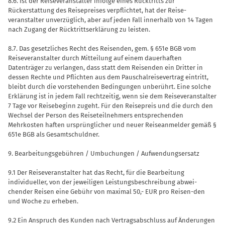
8.6. Ist der Reiseveranstalter infolge ei­nes Rücktritts zur
Rückerstattung des Reisepreises verpflichtet, hat der Reise­
veranstalter unverzüglich, aber auf jeden Fall innerhalb von 14 Tagen
nach Zugang der Rücktrittserklärung zu leisten.
8.7. Das gesetzliches Recht des Reisen­den, gem. § 651e BGB vom
Reiseveran­stalter durch Mitteilung auf einem dau­erhaften
Datenträger zu verlangen, dass statt dem Reisenden ein Dritter in
dessen Rechte und Pflichten aus dem Pauschal­reisevertrag eintritt,
bleibt durch die vor­stehenden Bedingungen unberührt. Eine solche
Erklärung ist in jedem Fall recht­zeitig, wenn sie dem Reiseveranstalter
7 Tage vor Reisebeginn zugeht. Für den Reisepreis und die durch den
Wechsel der Person des Reiseteilnehmers entspre­chenden
Mehrkosten haften ursprüng­licher und neuer Reiseanmelder gemäß §
651e BGB als Gesamtschuldner.
9. Bearbeitungsgebühren / Umbu­chungen / Aufwendungsersatz
9.1 Der Reiseveranstalter hat das Recht, für die Bearbeitung
individueller, von der jeweiligen Leistungsbeschreibung abwei­
chender Reisen eine Gebühr von maximal 50,- EUR pro Reisen-den
und Woche zu erheben.
9.2 Ein Anspruch des Kunden nach Ver­tragsabschluss auf Änderungen