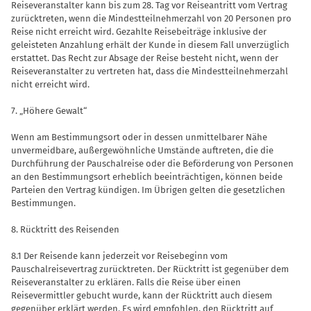
Reiseveran­stalter kann bis zum 28. Tag vor Reisean­tritt vom Vertrag
zurücktreten, wenn die Mindestteilnehmerzahl von 20 Personen pro
Reise nicht erreicht wird. Gezahlte Reisebeiträge inklusive der
geleisteten Anzahlung erhält der Kunde in diesem Fall unverzüglich
erstattet. Das Recht zur Absage der Reise besteht nicht, wenn der
Reiseveranstalter zu vertreten hat, dass die Mindestteilnehmerzahl
nicht erreicht wird.
7. „Höhere Gewalt“
Wenn am Bestimmungsort oder in des­sen unmittelbarer Nähe
unvermeidbare, außergewöhnliche Umstände auftreten, die die
Durchführung der Pauschalreise oder die Beförderung von Personen
an den Bestimmungsort erheblich beein­trächtigen, können beide
Parteien den Vertrag kündigen. Im Übrigen gelten die gesetzlichen
Bestimmungen.
8. Rücktritt des Reisenden
8.1 Der Reisende kann jederzeit vor Reisebeginn vom
Pauschalreisevertrag zurücktreten. Der Rücktritt ist gegen­über dem
Reiseveranstalter zu erklären. Falls die Reise über einen
Reisevermittler gebucht wurde, kann der Rücktritt auch diesem
gegenüber erklärt werden. Es wird empfohlen, den Rücktritt auf