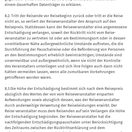
einem dauerhaften Datenträger zu erklären.
8.2. Tritt der Reisende vor Reisebeginn zurück oder tritt er die Reise
nicht an, so verliert der Reiseveranstalter den Anspruch auf den
Reisepreis. Stattdes­sen kann der Reiseveranstalter eine angemessene
Entschädigung verlangen, soweit der Rücktritt nicht vom Reise­
veranstalter zu vertreten ist oder am Bestimmungsort oder in dessen
unmittel­barer Nähe außergewöhnliche Umstände auftreten, die die
Durchführung der Pau­schalreise oder die Beförderung von Per­sonen
an den Bestimmungsort erheblich beeinträchtigen; Umstände sind
unver­meidbar und außergewöhnlich, wenn sie nicht der Kontrolle
des Veranstalters un­terliegen und sich ihre Folgen auch dann nicht
hätten vermeiden lassen, wenn alle zumutbaren Vorkehrungen
getroffenen worden wären.
8.3 Die Höhe der Entschädigung be­stimmt sich nach dem Reisepreis
abzüg­lich des Wertes der von vom Reiseveran­stalter ersparten
Aufwendungen sowie abzüglich dessen, was der Reiseveran­stalter
durch anderweitige Verwertung der Reiseleistungen erwirbt. Der
Reise-veranstalter muss dem Reisenden auf sein Verlangen die Höhe
der Entschädi­gung begründen. Der Reiseveranstalter hat die
nachfolgenden Entschädigungs­pauschalen unter Berücksichtigung
des Zeitraums zwischen der Rücktrittserklä­rung und dem