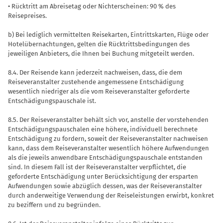
• Rücktritt am Abreisetag oder Nichter­scheinen: 90 % des
Reisepreises.
b) Bei lediglich vermittelten Reisekarten, Eintrittskarten, Flüge oder
Hotelüber­nachtungen, gelten die Rücktrittsbedin­gungen des
jeweiligen Anbieters, die Ihnen bei Buchung mitgeteilt werden.
8.4. Der Reisende kann jederzeit nach­weisen, dass, die dem
Reiseveranstalter zustehende angemessene Entschädigung
wesentlich niedriger als die vom Reise­veranstalter geforderte
Entschädigungs­pauschale ist.
8.5. Der Reiseveranstalter behält sich vor, anstelle der vorstehenden
Entschädi­gungspauschalen eine höhere, individuell berechnete
Entschädigung zu fordern, soweit der Reiseveranstalter nachwei­sen
kann, dass dem Reiseveranstalter wesentlich höhere Aufwendungen
als die jeweils anwendbare Entschädigungs­pauschale entstanden
sind. In diesem Fall ist der Reiseveranstalter verpflichtet, die
geforderte Entschädigung unter Berück­sichtigung der ersparten
Aufwendungen sowie abzüglich dessen, was der Rei­severanstalter
durch anderweitige Ver­wendung der Reiseleistungen erwirbt, konkret
zu beziffern und zu begründen.