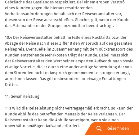
Gebräuche des Gastlandes re­spektiert. Bei einem groben Verstoß
eines Kunden gegen die hieraus resultierenden
Verhaltensanforderungen behält sich der Reiseveranstalter vor,
diesen von der Rei­se auszuschließen. Gleiches gilt, wenn der Kunde
das Miteinander in der Gruppe unzumutbar beeinträchtigt.
10.4 Der Reiseveranstalter behält im Falle eines Rücktritts bzw. der
Absage der Rei­se nach dieser Ziffer 8 den Anspruch auf den gesamten
Reisepreis. Eventuelle im Zusammenhang mit dem Rücktransport des
Kunden entstehende Mehrkosten trägt der Kunde. Dabei muss sich
der Rei­severanstalter den Wert seiner ersparten Aufwendungen sowie
etwaige Vorteile, die er durch eine anderweitige Verwen­dung der von
dem Störenden nicht in An­spruch genommenen Leistungen erlangt,
anrechnen lassen. Das gilt insbesondere für etwaige Erstattungen
Dritter.
11. Gewährleistung
11.1 Wird die Reiseleistung nicht ver­tragsgemäß erbracht, so kann der
Kunde Abhilfe des betreffenden Mangels der Reise verlangen. Der
Reiseveranstalter kann die Abhilfe verweigern, wenn sie einen
unverhältnismäßigen Aufwand er­fordert.
Reise finden
11.2 Für die Dauer einer nicht vertrags­gemäßen Erbringung der Reise