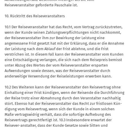
Reiseveranstalter geforderte Pauschale ist.
10. Rücktritt des Reiseveranstalters
10.1 Der Reiseveranstalter hat das Recht, vom Vertrag zurückzutreten,
wenn der Kunde seinen Zahlungsverpflichtungen nicht nachkommt,
der Reiseveranstalter ihm zur Bewirkung der Leistung eine
angemessene Frist gesetzt hat mit der Erklärung, dass er die Annahme
der Leis­tung nach dem Ablauf der Frist ablehne, und die Frist
verstrichen ist. In diesem Fall kann der Reiseveranstalter vom Kun­den
eine Entschädigung verlangen, die sich nach dem Reisepreis bemisst
unter Abzug des Wertes der vom Reiseveran­stalter ersparten
Aufwendungen sowie dessen, was der Reiseveranstalter durch
anderweitige Verwendung der Reiseleis­tungen erwerben kann.
10.2 Des Weiteren kann der Reiseveran­stalter den Reisevertrag ohne
Einhaltung einer Frist kündigen, wenn der Reisende die Durchführung
der Reise trotz einer Abmahnung durch den Veranstalter nachhaltig
stört. Ebenso hat der Reise­veranstalter das Recht zur fristlosen Kün­
digung vom Reisevertrag, wenn sich der Kunde in einem solchen
Maße vertrags­widrig verhält, dass die sofortige Aufhe­bung des
Reisevertrags gerechtfertigt ist. 10.3 Insbesondere erwartet der
Reisever-anstalter, dass der Kunde Gesetze sowie Sitten und