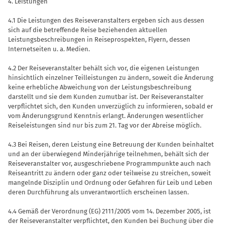
4. Leistungen
4.1 Die Leistungen des Reiseveranstal­ters ergeben sich aus dessen
sich auf die betreffende Reise beziehenden aktuellen
Leistungsbeschreibungen in Reisepros­pekten, Flyern, dessen
Internetseiten u. a. Medien.
4.2 Der Reiseveranstalter behält sich vor, die eigenen Leistungen
hinsichtlich ein­zelner Teilleistungen zu ändern, soweit die Änderung
keine erhebliche Abwei­chung von der Leistungsbeschreibung
darstellt und sie dem Kunden zumutbar ist. Der Reiseveranstalter
verpflichtet sich, den Kunden unverzüglich zu infor­mieren, sobald er
vom Änderungsgrund Kenntnis erlangt. Änderungen wesentli­cher
Reiseleistungen sind nur bis zum 21. Tag vor der Abreise möglich.
4.3 Bei Reisen, deren Leistung eine Be­treuung der Kunden beinhaltet
und an der überwiegend Minderjährige teilneh­men, behält sich der
Reiseveranstalter vor, ausgeschriebene Programmpunkte auch nach
Reiseantritt zu ändern oder ganz oder teilweise zu streichen, so­weit
mangelnde Disziplin und Ordnung oder Gefahren für Leib und Leben
deren Durchführung als unverantwortlich er­scheinen lassen.
4.4 Gemäß der Verordnung (EG) 2111/2005 vom 14. Dezember 2005, ist
der Reiseveranstalter verpflichtet, den Kunden bei Buchung über die